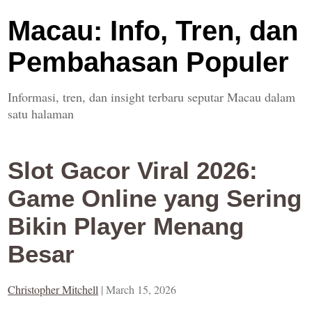
Macau: Info, Tren, dan
Pembahasan Populer
Informasi, tren, dan insight terbaru seputar Macau dalam
satu halaman
Slot Gacor Viral 2026:
Game Online yang Sering
Bikin Player Menang
Besar
Christopher Mitchell
|
March 15, 2026