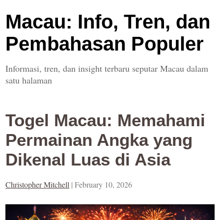
Macau: Info, Tren, dan
Pembahasan Populer
Informasi, tren, dan insight terbaru seputar Macau dalam
satu halaman
Togel Macau: Memahami
Permainan Angka yang
Dikenal Luas di Asia
Christopher Mitchell
|
February 10, 2026