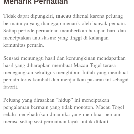
Menarik Perhatian
macau
Tidak dapat dipungkiri,
dikenal karena peluang
bermainnya yang dianggap menarik oleh banyak pemain.
Setiap periode permainan memberikan harapan baru dan
menciptakan antusiasme yang tinggi di kalangan
komunitas pemain.
Sensasi menunggu hasil dan kemungkinan mendapatkan
hasil yang diharapkan membuat Macau Togel terasa
menegangkan sekaligus menghibur. Inilah yang membuat
pemain terus kembali dan menjadikan pasaran ini sebagai
favorit.
Peluang yang dirasakan “hidup” ini menciptakan
pengalaman bermain yang tidak monoton. Macau Togel
selalu menghadirkan dinamika yang membuat pemain
merasa setiap sesi permainan layak untuk diikuti.