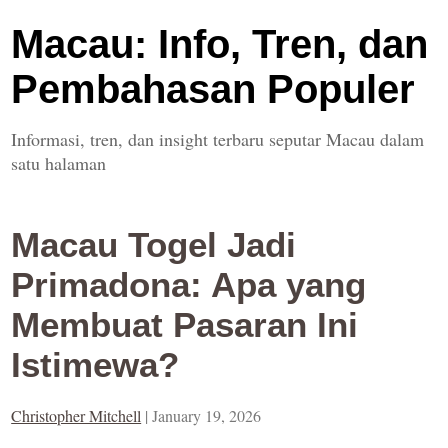
Macau: Info, Tren, dan
Pembahasan Populer
Informasi, tren, dan insight terbaru seputar Macau dalam
satu halaman
Macau Togel Jadi
Primadona: Apa yang
Membuat Pasaran Ini
Istimewa?
Christopher Mitchell
|
January 19, 2026