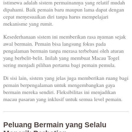
istimewa adalah sistem permainannya yang relatif mudah
dipahami. Baik pemain baru maupun lama dapat dengan
cepat menyesuaikan diri tanpa harus mempelajari
mekanisme yang rumit.
Kesederhanaan sistem ini memberikan rasa nyaman sejak
awal bermain. Pemain bisa langsung fokus pada
pengalaman bermain tanpa merasa terbebani oleh aturan
yang berbelit-belit. Inilah yang membuat Macau Togel
sering menjadi pilihan pertama bagi pemain pemula.
Di sisi lain, sistem yang jelas juga memberikan ruang bagi
pemain berpengalaman untuk mengembangkan gaya
bermain mereka sendiri. Fleksibilitas ini menjadikan
macau pasaran yang inklusif untuk semua level pemain.
Peluang Bermain yang Selalu