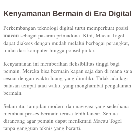
Kenyamanan Bermain di Era Digital
Perkembangan teknologi digital turut memperkuat posisi
macau
sebagai pasaran primadona. Kini, Macau Togel
dapat diakses dengan mudah melalui berbagai perangkat,
mulai dari komputer hingga ponsel pintar.
Kenyamanan ini memberikan fleksibilitas tinggi bagi
pemain. Mereka bisa bermain kapan saja dan di mana saja
sesuai dengan waktu luang yang dimiliki. Tidak ada lagi
batasan tempat atau waktu yang menghambat pengalaman
bermain.
Selain itu, tampilan modern dan navigasi yang sederhana
membuat proses bermain terasa lebih lancar. Semua
dirancang agar pemain dapat menikmati Macau Togel
tanpa gangguan teknis yang berarti.