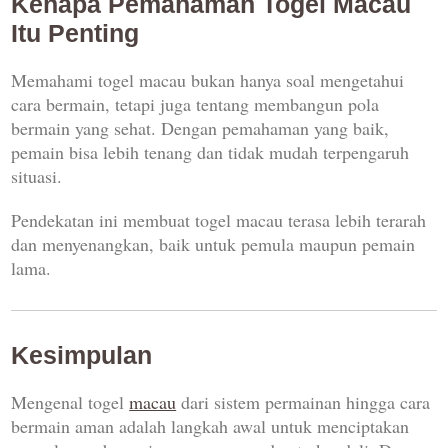
Kenapa Pemahaman Togel Macau
Itu Penting
Memahami togel macau bukan hanya soal mengetahui
cara bermain, tetapi juga tentang membangun pola
bermain yang sehat. Dengan pemahaman yang baik,
pemain bisa lebih tenang dan tidak mudah terpengaruh
situasi.
Pendekatan ini membuat togel macau terasa lebih terarah
dan menyenangkan, baik untuk pemula maupun pemain
lama.
Kesimpulan
Mengenal togel
macau
dari sistem permainan hingga cara
bermain aman adalah langkah awal untuk menciptakan