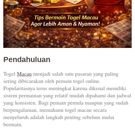
Pendahuluan
Togel
Macau
menjadi salah satu pasaran yang paling
sering dibicarakan oleh pemain togel online.
Popularitasnya terus meningkat karena dikenal memiliki
sistem permainan yang relatif mudah dipahami dan jadwal
yang konsisten. Bagi pemain pemula maupun yang sudah
berpengalaman, memahami togel macau secara
menyeluruh adalah langkah penting sebelum mulai
bermain.