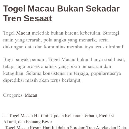
Togel Macau Bukan Sekadar
Tren Sesaat
Togel
Macau
meledak bukan karena kebetulan. Strategi
main yang terarah, pola angka yang menarik, serta
dukungan data dan komunitas membuatnya terus diminati.
Bagi banyak pemain, Togel Macau bukan hanya soal hasil,
tetapi juga proses analisis yang bikin penasaran dan
ketagihan. Selama konsistensi ini terjaga, popularitasnya
diprediksi masih akan terus berlanjut.
Categories:
Macau
←
Togel Macau Hari Ini: Update Keluaran Terbaru, Prediksi
Akurat, dan Peluang Besar
Togel Macau Resmi Hari Ini dalam Sorotan: Tren Angka dan Data