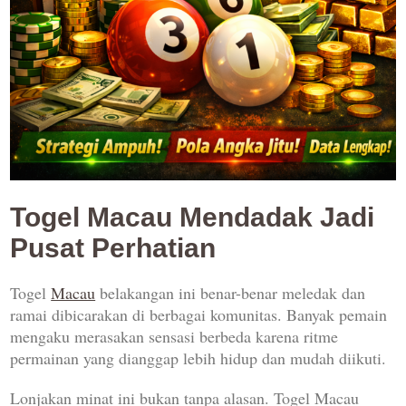
Togel Macau Mendadak Jadi
Pusat Perhatian
Togel
Macau
belakangan ini benar-benar meledak dan
ramai dibicarakan di berbagai komunitas. Banyak pemain
mengaku merasakan sensasi berbeda karena ritme
permainan yang dianggap lebih hidup dan mudah diikuti.
Lonjakan minat ini bukan tanpa alasan. Togel Macau