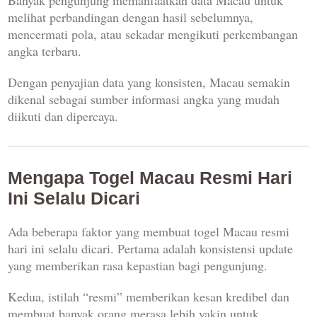
Banyak pengunjung memanfaatkan data Macau untuk
melihat perbandingan dengan hasil sebelumnya,
mencermati pola, atau sekadar mengikuti perkembangan
angka terbaru.
Dengan penyajian data yang konsisten, Macau semakin
dikenal sebagai sumber informasi angka yang mudah
diikuti dan dipercaya.
Mengapa Togel Macau Resmi Hari
Ini Selalu Dicari
Ada beberapa faktor yang membuat togel Macau resmi
hari ini selalu dicari. Pertama adalah konsistensi update
yang memberikan rasa kepastian bagi pengunjung.
Kedua, istilah “resmi” memberikan kesan kredibel dan
membuat banyak orang merasa lebih yakin untuk