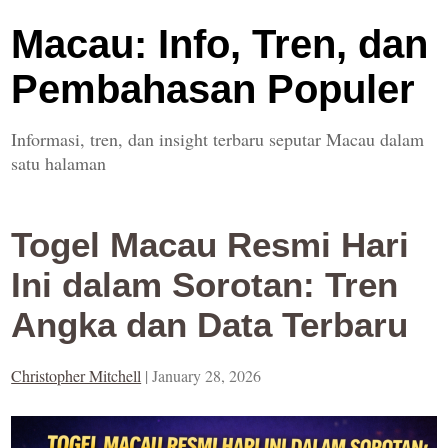
Macau: Info, Tren, dan
Pembahasan Populer
Informasi, tren, dan insight terbaru seputar Macau dalam
satu halaman
Togel Macau Resmi Hari
Ini dalam Sorotan: Tren
Angka dan Data Terbaru
Christopher Mitchell
|
January 28, 2026