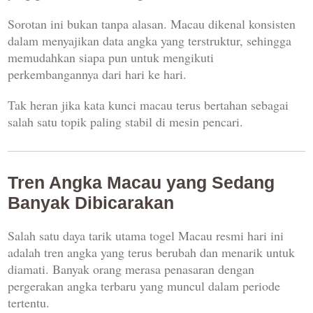
Sorotan ini bukan tanpa alasan. Macau dikenal konsisten
dalam menyajikan data angka yang terstruktur, sehingga
memudahkan siapa pun untuk mengikuti
perkembangannya dari hari ke hari.
Tak heran jika kata kunci macau terus bertahan sebagai
salah satu topik paling stabil di mesin pencari.
Tren Angka Macau yang Sedang
Banyak Dibicarakan
Salah satu daya tarik utama togel Macau resmi hari ini
adalah tren angka yang terus berubah dan menarik untuk
diamati. Banyak orang merasa penasaran dengan
pergerakan angka terbaru yang muncul dalam periode
tertentu.